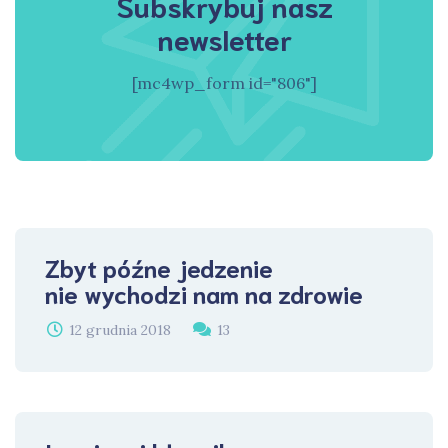
Subskrybuj nasz
newsletter
[mc4wp_form id="806"]
Zbyt późne jedzenie
nie wychodzi nam na zdrowie
12 grudnia 2018
13