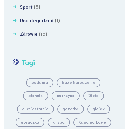
Sport
(5)
Uncategorized
(1)
Zdrowie
(15)
Tagi
badania
Boże Narodzenie
błonnik
cukrzyca
Dieta
e-rejestracja
gazetka
glejak
gorączka
grypa
Kawa na Ławę