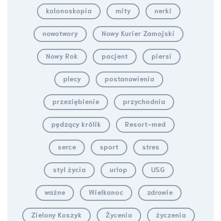
kolonoskopia
mity
nerki
nowotwory
Nowy Kurier Zamojski
Nowy Rok
pacjent
piersi
plecy
postanowienia
przeziębienie
przychodnia
pędzący królik
Resort-med
serce
sport
stres
styl życia
urlop
USG
ważne
Wielkanoc
zdrowie
Zielony Koszyk
Życenia
życzenia