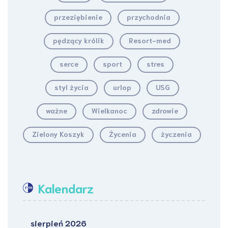
przeziębienie
przychodnia
pędzący królik
Resort-med
serce
sport
stres
styl życia
urlop
USG
ważne
Wielkanoc
zdrowie
Zielony Koszyk
Życenia
życzenia
Kalendarz
sierpień 2026