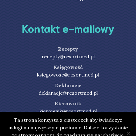
Kontakt e-mailowy
Recepty
recepty@resortmed.pl
Księgowość
ksiegowosc@resortmed.pl
Deklaracje
deklaracje@resortmed.pl
Kierownik
kierownik@resortmed.pl
Ta strona korzysta z ciasteczek aby świadczyć
usługi na najwyższym poziomie. Dalsze korzystanie
ze strony oznacza, że zgadzasz się na ich użycie.