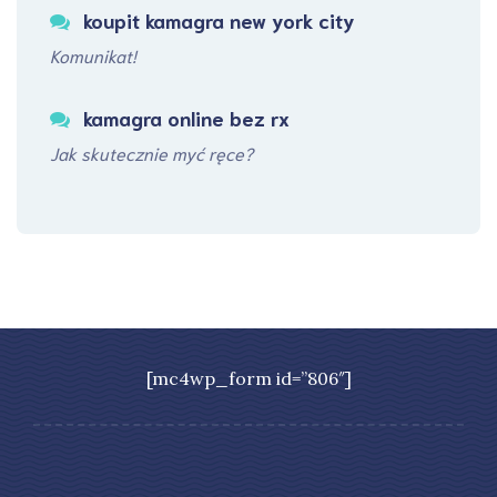
koupit kamagra new york city
Komunikat!
kamagra online bez rx
Jak skutecznie myć ręce?
[mc4wp_form id=”806″]