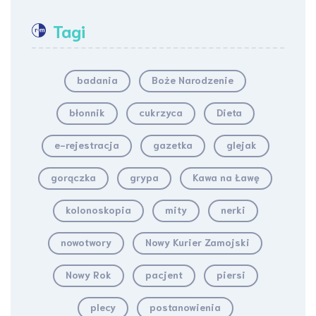
Tagi
badania
Boże Narodzenie
błonnik
cukrzyca
Dieta
e-rejestracja
gazetka
glejak
gorączka
grypa
Kawa na Ławę
kolonoskopia
mity
nerki
nowotwory
Nowy Kurier Zamojski
Nowy Rok
pacjent
piersi
plecy
postanowienia