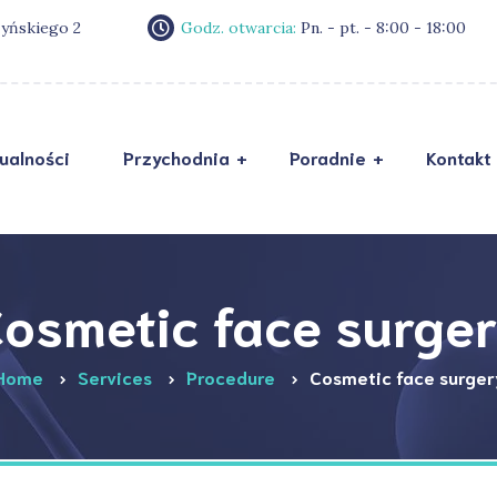
zyńskiego 2
Godz. otwarcia:
Pn. - pt. - 8:00 - 18:00
ualności
Przychodnia
Poradnie
Kontakt
Zostań naszym
RO
pacjentem
Sta
Ankieta przed wizytą
mał
osmetic face surge
O nas
Pol
Home
Services
Procedure
Cosmetic face surger
Galeria
Dek
Opinie
FAQ