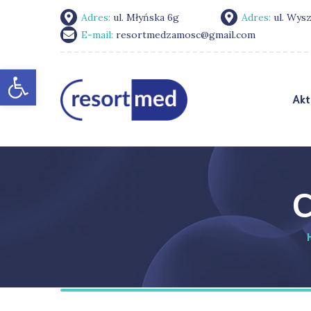
Adres:
ul. Młyńska 6g
Adres:
ul. Wys
E-mail:
resortmedzamosc@gmail.com
Otwórz pasek narzędzi
Akt
C