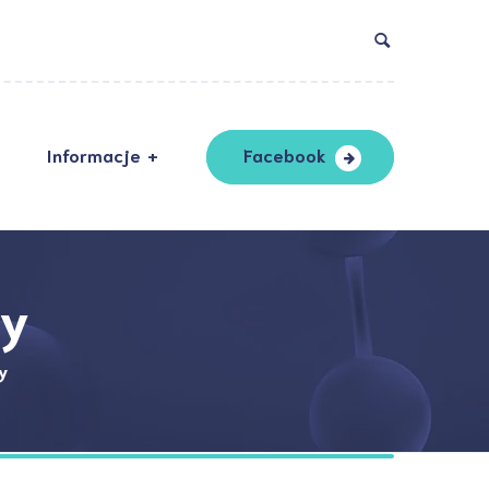
Informacje
Facebook
DO
ndardy ochrony
oletnich
ry
ityka prywatności
y
laracja dostępności