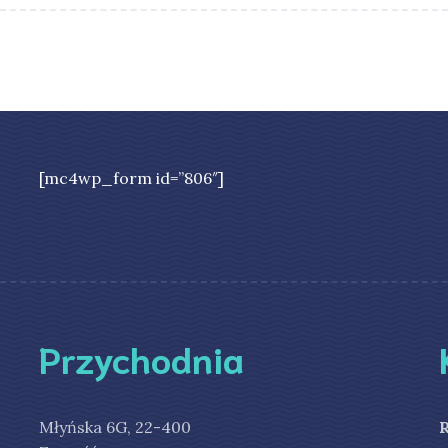
[mc4wp_form id=”806″]
Przychodnia
Młyńska 6G, 22-400