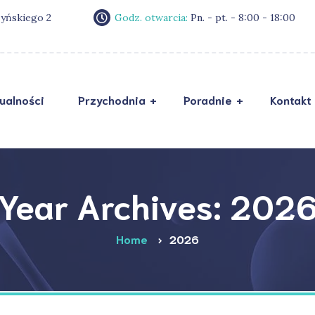
zyńskiego 2
Godz. otwarcia:
Pn. - pt. - 8:00 - 18:00
ualności
Przychodnia
Poradnie
Kontakt
Zostań naszym
RO
pacjentem
Sta
Ankieta przed wizytą
mał
Year Archives: 202
O nas
Pol
Home
2026
Galeria
Dek
Opinie
FAQ