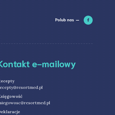
Polub nas
Kontakt e-mailowy
Recepty
ecepty@resortmed.pl
Księgowość
siegowosc@resortmed.pl
eklaracje