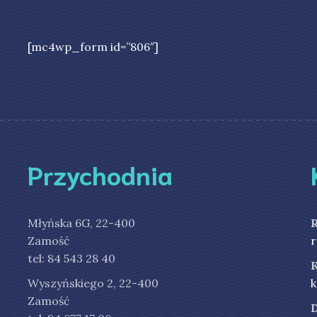
[mc4wp_form id=”806″]
Przychodnia
Młyńska 6G, 22-400
Zamość
r
tel: 84 543 28 40
Wyszyńskiego 2, 22-400
k
Zamość
D