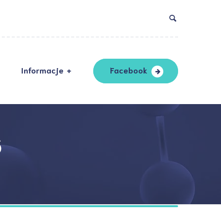
Informacje
Facebook
DO
ndardy ochrony
oletnich
6
ityka prywatności
laracja dostępności