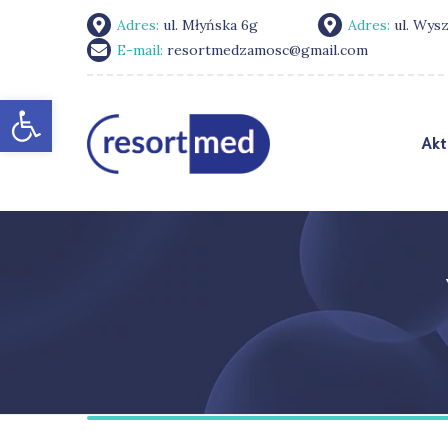
Adres:
ul. Młyńska 6g
Adres:
ul. Wys
E-mail:
resortmedzamosc@gmail.com
Otwórz pasek narzędzi
Akt