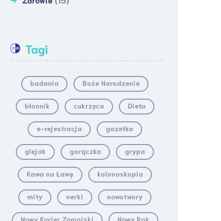
Tagi
badania
Boże Narodzenie
błonnik
cukrzyca
Dieta
e-rejestracja
gazetka
glejak
gorączka
grypa
Kawa na Ławę
kolonoskopia
mity
nerki
nowotwory
Nowy Kurier Zamojski
Nowy Rok