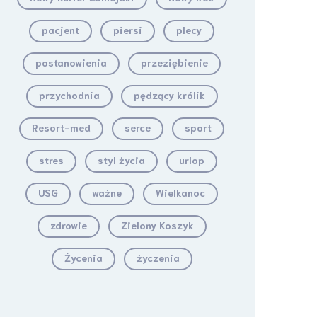
pacjent
piersi
plecy
postanowienia
przeziębienie
przychodnia
pędzący królik
Resort-med
serce
sport
stres
styl życia
urlop
USG
ważne
Wielkanoc
zdrowie
Zielony Koszyk
Życenia
życzenia