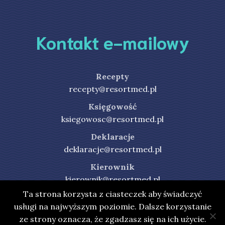
Kontakt e-mailowy
Recepty
recepty@resortmed.pl
Księgowość
ksiegowosc@resortmed.pl
Deklaracje
deklaracje@resortmed.pl
Kierownik
kierownik@resortmed.pl
Ta strona korzysta z ciasteczek aby świadczyć
usługi na najwyższym poziomie. Dalsze korzystanie
ze strony oznacza, że zgadzasz się na ich użycie.