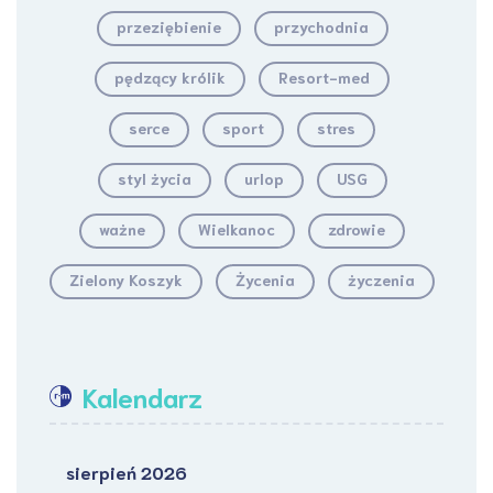
przeziębienie
przychodnia
pędzący królik
Resort-med
serce
sport
stres
styl życia
urlop
USG
ważne
Wielkanoc
zdrowie
Zielony Koszyk
Życenia
życzenia
Kalendarz
sierpień 2026