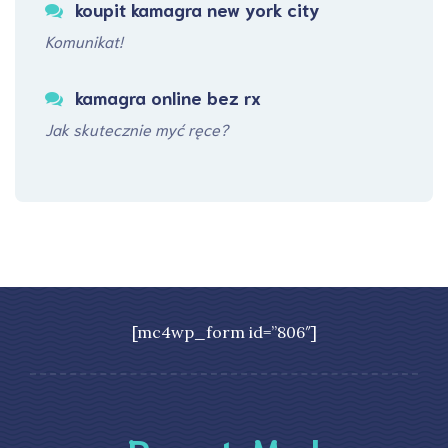
koupit kamagra new york city
Komunikat!
kamagra online bez rx
Jak skutecznie myć ręce?
[mc4wp_form id=”806″]