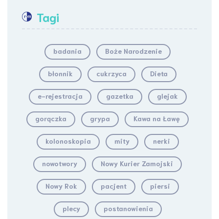
Tagi
badania
Boże Narodzenie
błonnik
cukrzyca
Dieta
e-rejestracja
gazetka
glejak
gorączka
grypa
Kawa na Ławę
kolonoskopia
mity
nerki
nowotwory
Nowy Kurier Zamojski
Nowy Rok
pacjent
piersi
plecy
postanowienia