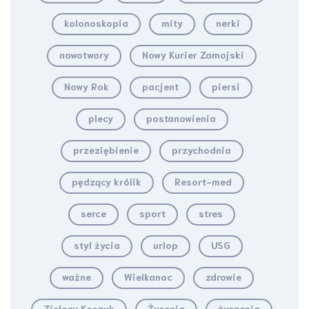
kolonoskopia
mity
nerki
nowotwory
Nowy Kurier Zamojski
Nowy Rok
pacjent
piersi
plecy
postanowienia
przeziębienie
przychodnia
pędzący królik
Resort-med
serce
sport
stres
styl życia
urlop
USG
ważne
Wielkanoc
zdrowie
Zielony Koszyk
Życenia
życzenia