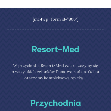
[mc4wp_form id=”806″]
Resort-Med
W przychodni Resort-Med zatroszczymy się
o wszystkich członków Państwa rodzin. Od lat
otaczamy kompleksową opieką …
Przychodnia