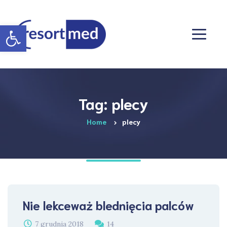
Otwórz pasek narzędzi
Tag: plecy
Home
plecy
Nie lekceważ blednięcia palców
7 grudnia 2018
14