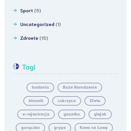
Sport
(5)
Uncategorized
(1)
Zdrowie
(15)
Tagi
badania
Boże Narodzenie
błonnik
cukrzyca
Dieta
e-rejestracja
gazetka
glejak
gorączka
grypa
Kawa na Ławę