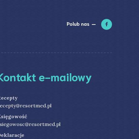
Polub nas
Kontakt e-mailowy
Recepty
ecepty@resortmed.pl
Księgowość
siegowosc@resortmed.pl
eklaracje