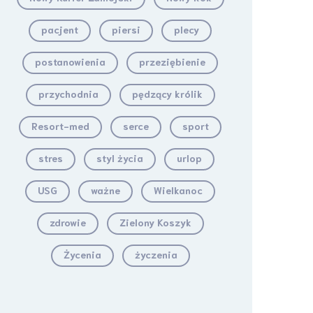
pacjent
piersi
plecy
postanowienia
przeziębienie
przychodnia
pędzący królik
Resort-med
serce
sport
stres
styl życia
urlop
USG
ważne
Wielkanoc
zdrowie
Zielony Koszyk
Życenia
życzenia