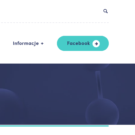
Informacje
Facebook
DO
ndardy ochrony
oletnich
ityka prywatności
laracja dostępności