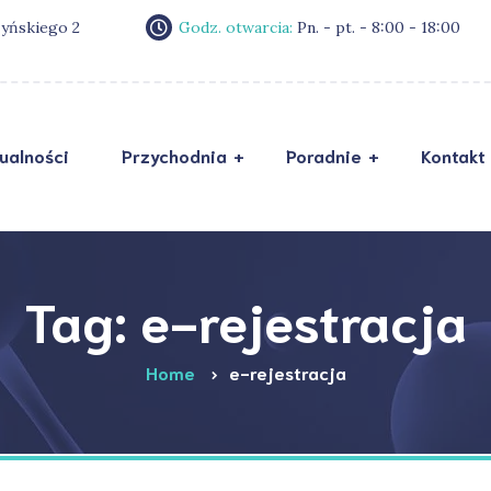
zyńskiego 2
Godz. otwarcia:
Pn. - pt. - 8:00 - 18:00
ualności
Przychodnia
Poradnie
Kontakt
Zostań naszym
RO
pacjentem
Sta
Ankieta przed wizytą
mał
Tag: e-rejestracja
O nas
Pol
Home
e-rejestracja
Galeria
Dek
Opinie
FAQ