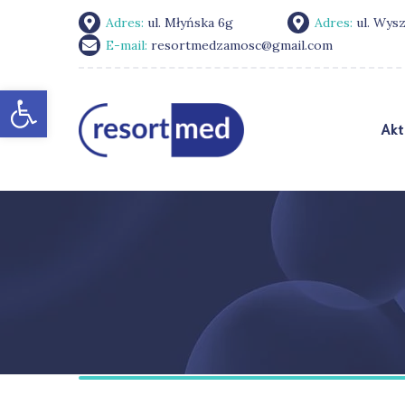
Adres:
ul. Młyńska 6g
Adres:
ul. Wys
E-mail:
resortmedzamosc@gmail.com
Otwórz pasek narzędzi
Akt