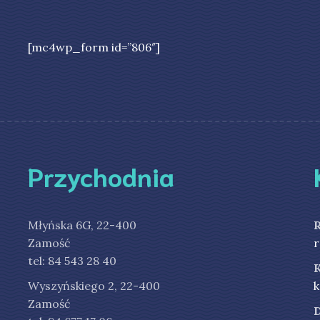
[mc4wp_form id=”806″]
Przychodnia
Młyńska 6G, 22-400
Zamość
r
tel: 84 543 28 40
Wyszyńskiego 2, 22-400
k
Zamość
D