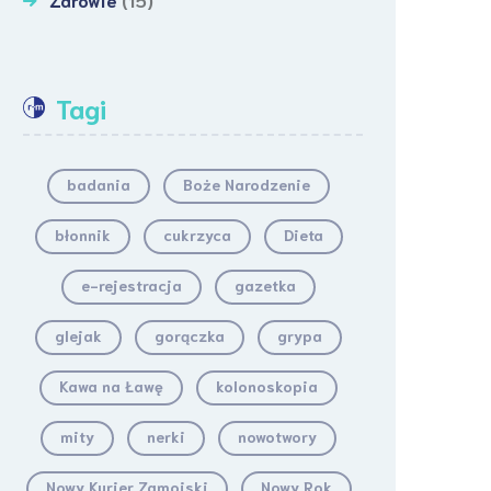
Tagi
badania
Boże Narodzenie
błonnik
cukrzyca
Dieta
e-rejestracja
gazetka
glejak
gorączka
grypa
Kawa na Ławę
kolonoskopia
mity
nerki
nowotwory
Nowy Kurier Zamojski
Nowy Rok