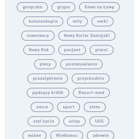
gorączka
grypa
Kawa na Ławę
kolonoskopia
mity
nerki
nowotwory
Nowy Kurier Zamojski
Nowy Rok
pacjent
piersi
plecy
postanowienia
przeziębienie
przychodnia
pędzący królik
Resort-med
serce
sport
stres
styl życia
urlop
USG
ważne
Wielkanoc
zdrowie