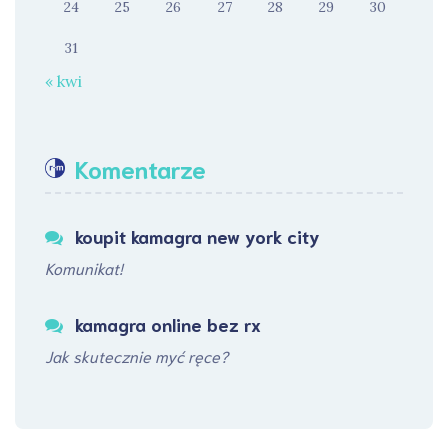
24
25
26
27
28
29
30
31
« kwi
Komentarze
koupit kamagra new york city
Komunikat!
kamagra online bez rx
Jak skutecznie myć ręce?