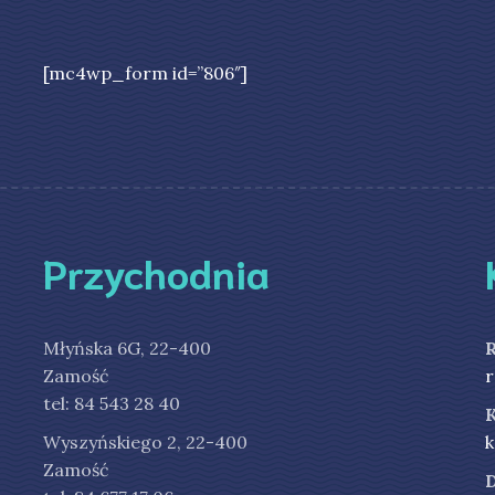
[mc4wp_form id=”806″]
Przychodnia
Młyńska 6G, 22-400
Zamość
r
tel: 84 543 28 40
Wyszyńskiego 2, 22-400
k
Zamość
D