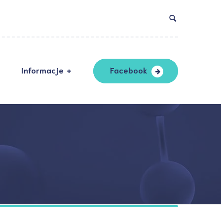
Informacje
Facebook
DO
ndardy ochrony
oletnich
ityka prywatności
laracja dostępności