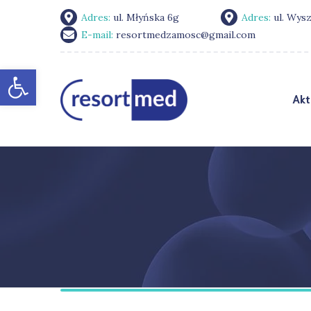
Adres:
ul. Młyńska 6g
Adres:
ul. Wys
E-mail:
resortmedzamosc@gmail.com
Otwórz pasek narzędzi
Akt