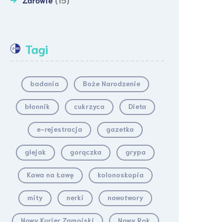
Tagi
badania
Boże Narodzenie
błonnik
cukrzyca
Dieta
e-rejestracja
gazetka
glejak
gorączka
grypa
Kawa na Ławę
kolonoskopia
mity
nerki
nowotwory
Nowy Kurier Zamojski
Nowy Rok