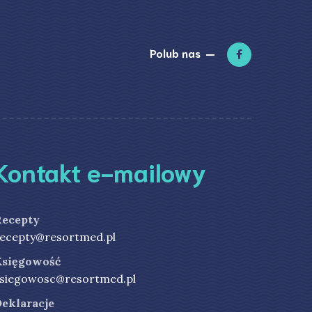
Polub nas
Kontakt e-mailowy
Recepty
ecepty@resortmed.pl
Księgowość
siegowosc@resortmed.pl
eklaracje