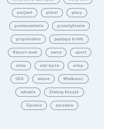
pacjent
piersi
plecy
postanowienia
przeziębienie
przychodnia
pędzący królik
Resort-med
serce
sport
stres
styl życia
urlop
USG
ważne
Wielkanoc
zdrowie
Zielony Koszyk
Życenia
życzenia