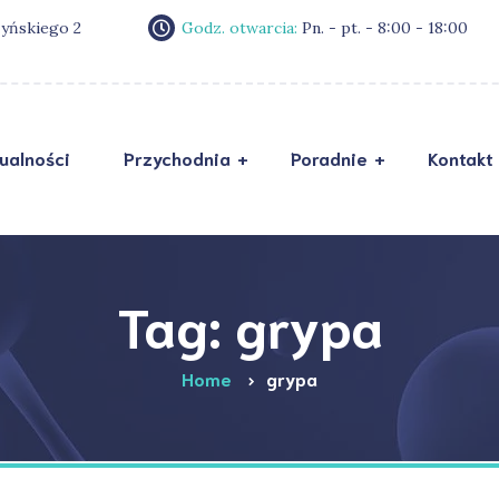
zyńskiego 2
Godz. otwarcia:
Pn. - pt. - 8:00 - 18:00
ualności
Przychodnia
Poradnie
Kontakt
Zostań naszym
RO
pacjentem
Sta
Ankieta przed wizytą
mał
Tag: grypa
O nas
Pol
Home
grypa
Galeria
Dek
Opinie
FAQ