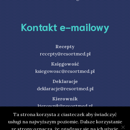
Kontakt e-mailowy
Recepty
recepty@resortmed.pl
Księgowość
ksiegowosc@resortmed.pl
Deklaracje
deklaracje@resortmed.pl
Kierownik
kierownik@resortmed.pl
Ta strona korzysta z ciasteczek aby świadczyć
usługi na najwyższym poziomie. Dalsze korzystanie
ze strony oznacza, że zgadzasz się na ich użycie.