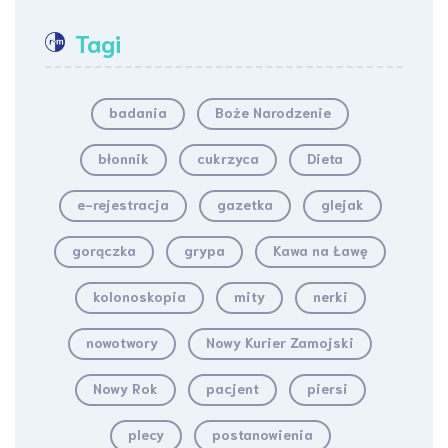
Tagi
badania
Boże Narodzenie
błonnik
cukrzyca
Dieta
e-rejestracja
gazetka
glejak
gorączka
grypa
Kawa na Ławę
kolonoskopia
mity
nerki
nowotwory
Nowy Kurier Zamojski
Nowy Rok
pacjent
piersi
plecy
postanowienia