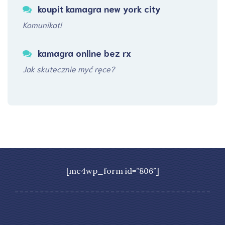
koupit kamagra new york city
Komunikat!
kamagra online bez rx
Jak skutecznie myć ręce?
[mc4wp_form id=”806″]