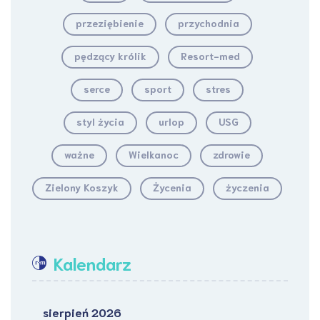
przeziębienie
przychodnia
pędzący królik
Resort-med
serce
sport
stres
styl życia
urlop
USG
ważne
Wielkanoc
zdrowie
Zielony Koszyk
Życenia
życzenia
Kalendarz
sierpień 2026