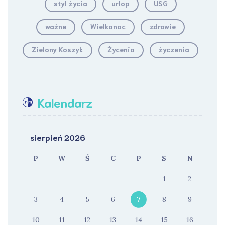
styl życia
urlop
USG
ważne
Wielkanoc
zdrowie
Zielony Koszyk
Życenia
życzenia
Kalendarz
sierpień 2026
P
W
Ś
C
P
S
N
1
2
3
4
5
6
7
8
9
10
11
12
13
14
15
16