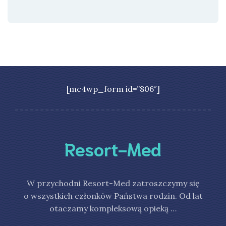
[mc4wp_form id=”806″]
Resort-Med
W przychodni Resort-Med zatroszczymy się
o wszystkich członków Państwa rodzin. Od lat
otaczamy kompleksową opieką …