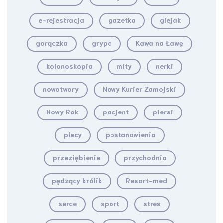
e-rejestracja
gazetka
glejak
gorączka
grypa
Kawa na Ławę
kolonoskopia
mity
nerki
nowotwory
Nowy Kurier Zamojski
Nowy Rok
pacjent
piersi
plecy
postanowienia
przeziębienie
przychodnia
pędzący królik
Resort-med
serce
sport
stres