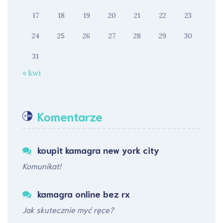
17
18
19
20
21
22
23
24
25
26
27
28
29
30
31
« kwi
Komentarze
koupit kamagra new york city
Komunikat!
kamagra online bez rx
Jak skutecznie myć ręce?