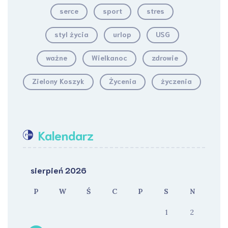
serce
sport
stres
styl życia
urlop
USG
ważne
Wielkanoc
zdrowie
Zielony Koszyk
Życenia
życzenia
Kalendarz
sierpień 2026
P
W
Ś
C
P
S
N
1
2