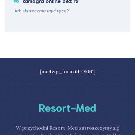
kamagra online bez rx
Jak skutecznie myć ręce?
[mc4wp_form id=”806″]
Resort-Med
W przychodni Resort-Med zatroszczymy się