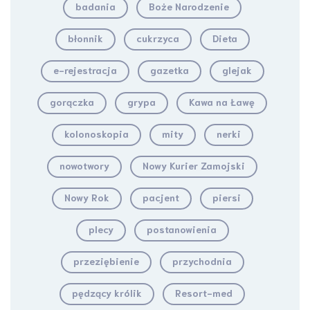
badania
Boże Narodzenie
błonnik
cukrzyca
Dieta
e-rejestracja
gazetka
glejak
gorączka
grypa
Kawa na Ławę
kolonoskopia
mity
nerki
nowotwory
Nowy Kurier Zamojski
Nowy Rok
pacjent
piersi
plecy
postanowienia
przeziębienie
przychodnia
pędzący królik
Resort-med