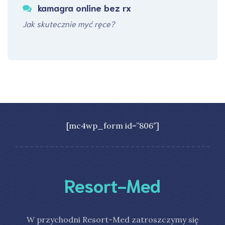
kamagra online bez rx
Jak skutecznie myć ręce?
[mc4wp_form id=”806″]
Resort-Med
W przychodni Resort-Med zatroszczymy się