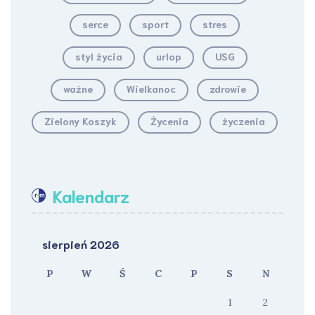
serce
sport
stres
styl życia
urlop
USG
ważne
Wielkanoc
zdrowie
Zielony Koszyk
Życenia
życzenia
Kalendarz
sierpień 2026
P
W
Ś
C
P
S
N
1
2