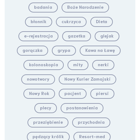
badania
Boże Narodzenie
błonnik
cukrzyca
Dieta
e-rejestracja
gazetka
glejak
gorączka
grypa
Kawa na Ławę
kolonoskopia
mity
nerki
nowotwory
Nowy Kurier Zamojski
Nowy Rok
pacjent
piersi
plecy
postanowienia
przeziębienie
przychodnia
pędzący królik
Resort-med