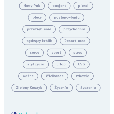
Nowy Rok
pacjent
piersi
plecy
postanowienia
przeziębienie
przychodnia
pędzący królik
Resort-med
serce
sport
stres
styl życia
urlop
USG
ważne
Wielkanoc
zdrowie
Zielony Koszyk
Życenia
życzenia