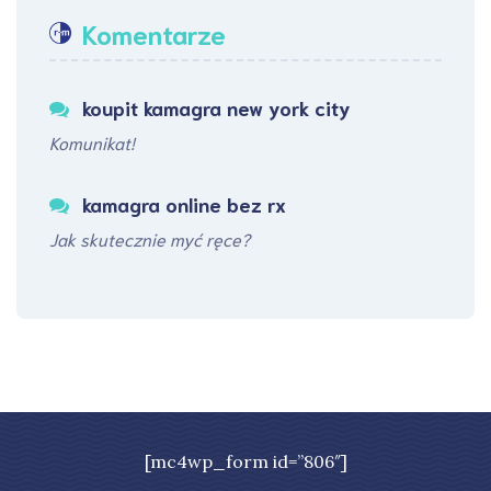
Komentarze
koupit kamagra new york city
Komunikat!
kamagra online bez rx
Jak skutecznie myć ręce?
[mc4wp_form id=”806″]