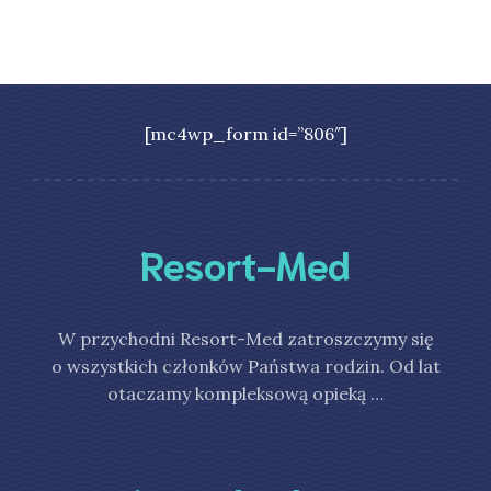
[mc4wp_form id=”806″]
Resort-Med
W przychodni Resort-Med zatroszczymy się
o wszystkich członków Państwa rodzin. Od lat
otaczamy kompleksową opieką …