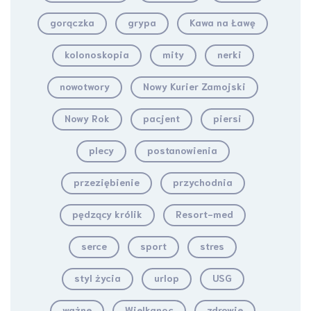
gorączka
grypa
Kawa na Ławę
kolonoskopia
mity
nerki
nowotwory
Nowy Kurier Zamojski
Nowy Rok
pacjent
piersi
plecy
postanowienia
przeziębienie
przychodnia
pędzący królik
Resort-med
serce
sport
stres
styl życia
urlop
USG
ważne
Wielkanoc
zdrowie