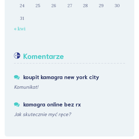
24
25
26
27
28
29
30
31
« kwi
Komentarze
koupit kamagra new york city
Komunikat!
kamagra online bez rx
Jak skutecznie myć ręce?