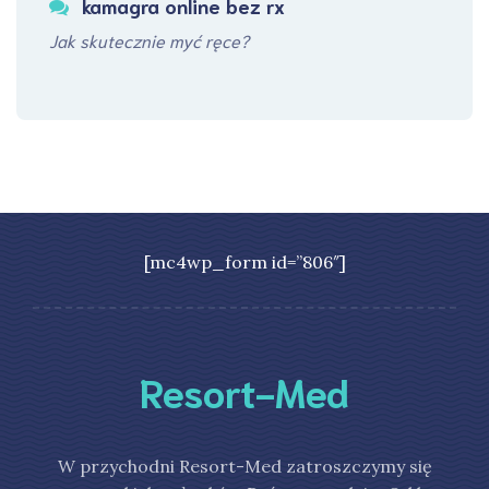
kamagra online bez rx
Jak skutecznie myć ręce?
[mc4wp_form id=”806″]
Resort-Med
W przychodni Resort-Med zatroszczymy się