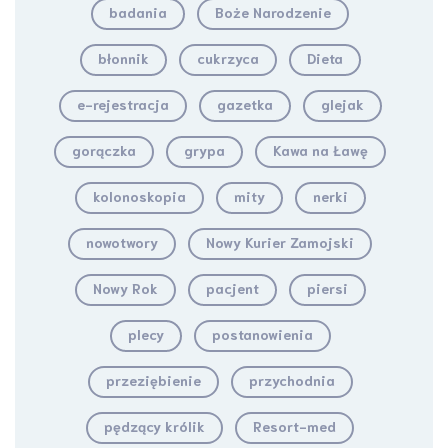
badania
Boże Narodzenie
błonnik
cukrzyca
Dieta
e-rejestracja
gazetka
glejak
gorączka
grypa
Kawa na Ławę
kolonoskopia
mity
nerki
nowotwory
Nowy Kurier Zamojski
Nowy Rok
pacjent
piersi
plecy
postanowienia
przeziębienie
przychodnia
pędzący królik
Resort-med