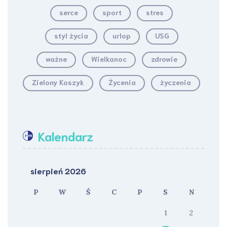
serce
sport
stres
styl życia
urlop
USG
ważne
Wielkanoc
zdrowie
Zielony Koszyk
Życenia
życzenia
Kalendarz
sierpień 2026
P
W
Ś
C
P
S
N
1
2