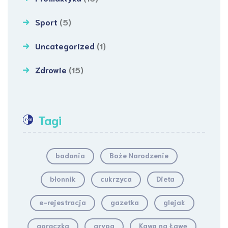
Sport
(5)
Uncategorized
(1)
Zdrowie
(15)
Tagi
badania
Boże Narodzenie
błonnik
cukrzyca
Dieta
e-rejestracja
gazetka
glejak
gorączka
grypa
Kawa na Ławę