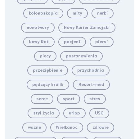
kolonoskopia
mity
nerki
nowotwory
Nowy Kurier Zamojski
Nowy Rok
pacjent
piersi
plecy
postanowienia
przeziębienie
przychodnia
pędzący królik
Resort-med
serce
sport
stres
styl życia
urlop
USG
ważne
Wielkanoc
zdrowie