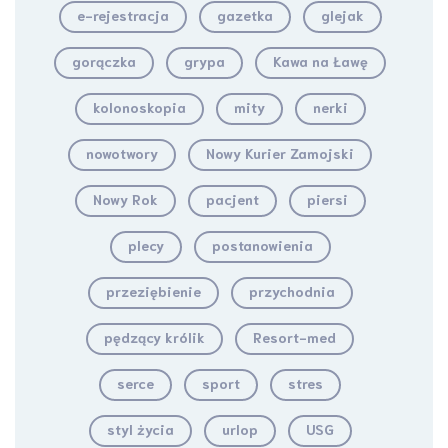
e-rejestracja
gazetka
glejak
gorączka
grypa
Kawa na Ławę
kolonoskopia
mity
nerki
nowotwory
Nowy Kurier Zamojski
Nowy Rok
pacjent
piersi
plecy
postanowienia
przeziębienie
przychodnia
pędzący królik
Resort-med
serce
sport
stres
styl życia
urlop
USG