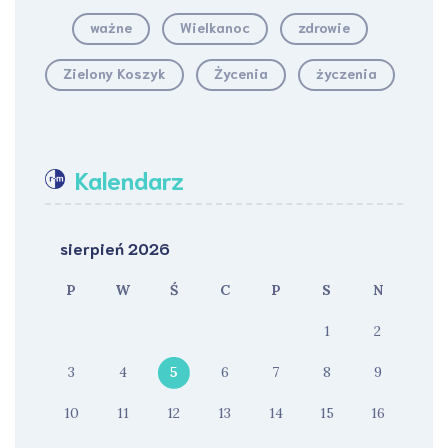
ważne
Wielkanoc
zdrowie
Zielony Koszyk
Życenia
życzenia
Kalendarz
sierpień 2026
P
W
Ś
C
P
S
N
1
2
3
4
5
6
7
8
9
10
11
12
13
14
15
16