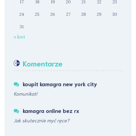
17
18
19
20
21
22
23
24
25
26
27
28
29
30
31
« kwi
Komentarze
koupit kamagra new york city
Komunikat!
kamagra online bez rx
Jak skutecznie myć ręce?