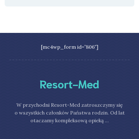
[mc4wp_form id=”806″]
Resort-Med
W przychodni Resort-Med zatroszczymy się
o wszystkich członków Państwa rodzin. Od lat
otaczamy kompleksową opieką …